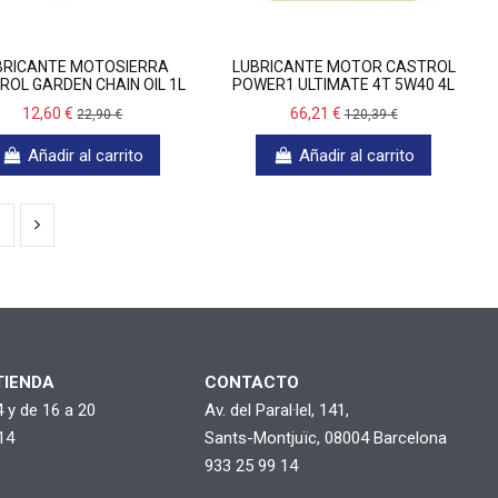
BRICANTE MOTOSIERRA
LUBRICANTE MOTOR CASTROL
ROL GARDEN CHAIN OIL 1L
POWER1 ULTIMATE 4T 5W40 4L
12,60 €
66,21 €
22,90 €
120,39 €
Añadir al carrito
Añadir al carrito
TIENDA
CONTACTO
4 y de 16 a 20
Av. del Paral·lel, 141,
14
Sants-Montjuïc, 08004 Barcelona
933 25 99 14