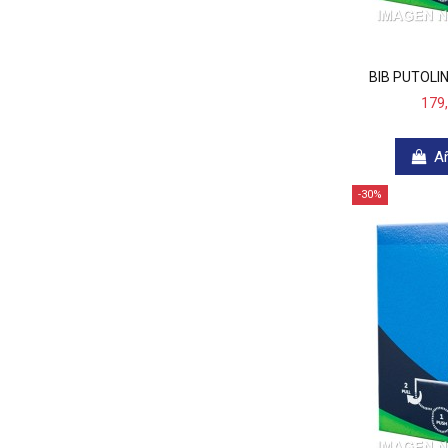
BIB PUTOLI
179
Añ
-30%