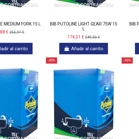
NE MEDIUM FORK 15 L
BIB PUTOLINE LIGHT GEAR 75W 15
BIB 
L
,88 €
256,97 €
174,51 €
249,30 €
adir al carrito
Añadir al carrito
-30%
-45%