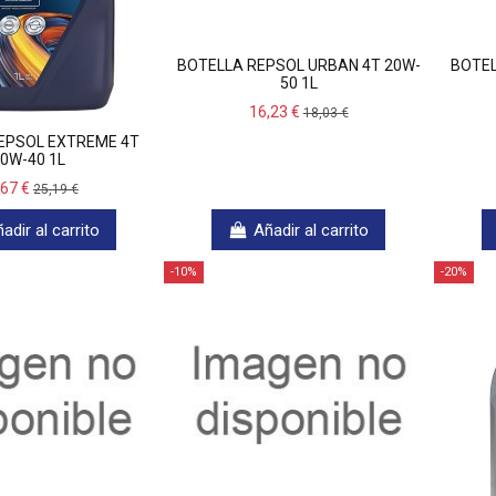
BOTELLA REPSOL URBAN 4T 20W-
BOTEL
50 1L
16,23 €
18,03 €
EPSOL EXTREME 4T
0W-40 1L
,67 €
25,19 €
adir al carrito
Añadir al carrito
-10%
-20%