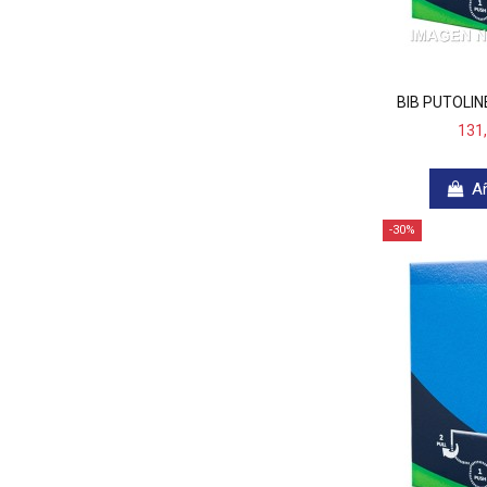
BIB PUTOLIN
131
Añ
-30%