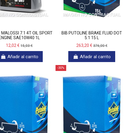
 MALOSSI 7.1 4T OIL SPORT
BIB PUTOLINE BRAKE FLUID DOT
ENGINE SAE10W40 1L
5.1 15 L
12,02 €
263,20 €
15,03 €
376,00 €
Añadir al carrito
Añadir al carrito
-30%