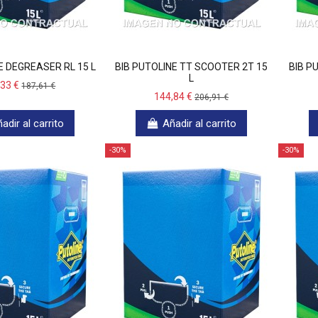
E DEGREASER RL 15 L
BIB PUTOLINE TT SCOOTER 2T 15
BIB P
L
,33 €
187,61 €
144,84 €
206,91 €
adir al carrito
Añadir al carrito
-30%
-30%