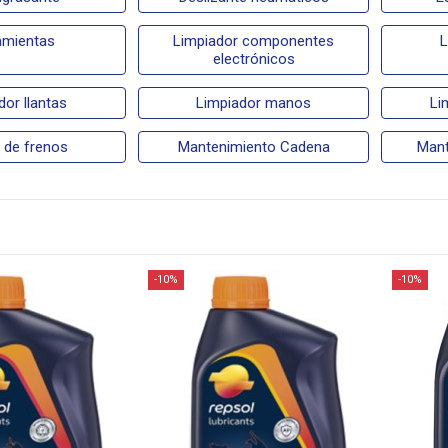
amientas
Limpiador componentes
L
electrónicos
dor llantas
Limpiador manos
Li
o de frenos
Mantenimiento Cadena
Mant
-10%
-10%