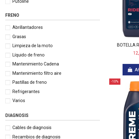
Putoline
Repsol
FRENO
S100
Abrillantadores
SBS
Grasas
SGR
BOTELLA R
Limpieza de la moto
Showa
12
Líquido de freno
Teroson
Mantenimiento Cadena
TEXA
Añ
Mantenimiento filtro aire
Topline
-10%
Pastillas de freno
TRW
Refrigerantes
UP
Varios
Variac
WD40 Motorbike
DIAGNOSIS
Cables de diagnosis
Recambios de diagnosis