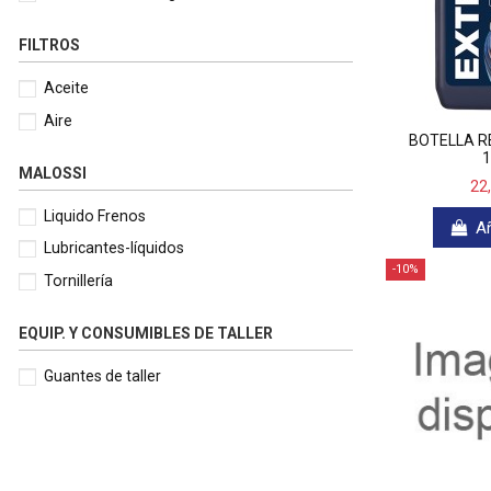
FILTROS
Aceite
Aire
BOTELLA R
1
MALOSSI
22
Liquido Frenos
Añ
Lubricantes-líquidos
-10%
Tornillería
EQUIP. Y CONSUMIBLES DE TALLER
Guantes de taller