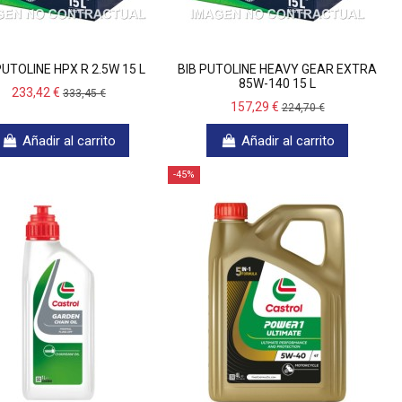
PUTOLINE HPX R 2.5W 15 L
BIB PUTOLINE HEAVY GEAR EXTRA
85W-140 15 L
233,42 €
333,45 €
157,29 €
224,70 €
Añadir al carrito
Añadir al carrito
-45%