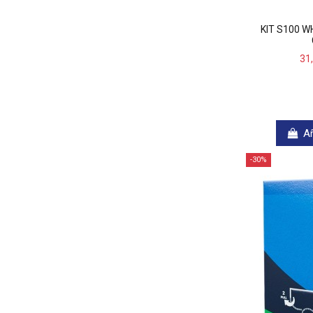
KIT S100 W
31
Añ
-30%