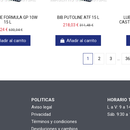
NE FORMULA GP 10W
BIB PUTOLINE ATF 15 L
LU
15 L
CAST
218,03 €
311,48 €
,24 €
630,34 €
adir al carrito
Añadir al carrito
1
2
3
…
36
POLITICAS
HORARIO 
Aviso legal
L a V: 9 a 1
Privacidad
Sáb. 9:30 a 
Términos y condiciones
Devoluciones y cambios