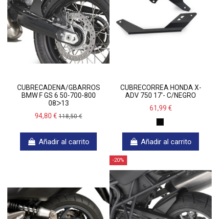
CUBRECADENA/GBARROS
CUBRECORREA HONDA X-
BMW F GS 6 50-700-800
ADV 750 17'- C/NEGRO
08ᐳ13
61,99 €
94,80 €
118,50 €
Añadir al carrito
Añadir al carrito
-20%