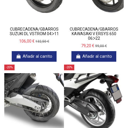
CUBRECADENA/GBARROS
CUBRECADENA/GBARROS
SUZUKI DL VSTROM 04ᐳ11
KAWASAKI V ERSYS 650
06ᐳ22
106,00 €
132,50 €
79,20 €
99,00 €
Añadir al carrito
Añadir al carrito
-20%
-20%