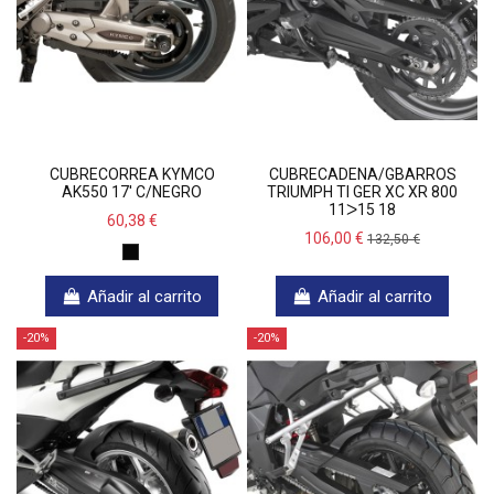
CUBRECORREA KYMCO
CUBRECADENA/GBARROS
AK550 17' C/NEGRO
TRIUMPH TI GER XC XR 800
11ᐳ15 18
60,38 €
106,00 €
132,50 €
Añadir al carrito
Añadir al carrito
-20%
-20%