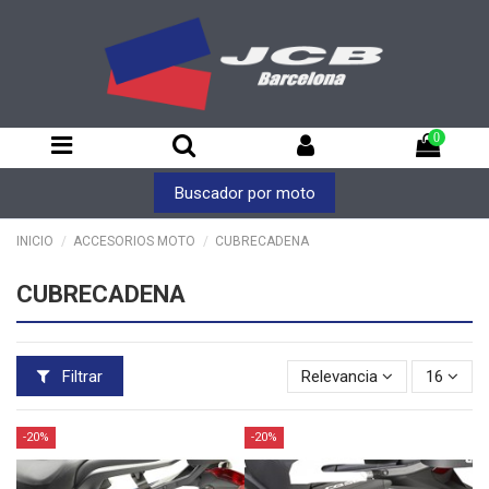
0
Buscador por moto
INICIO
ACCESORIOS MOTO
CUBRECADENA
CUBRECADENA
Filtrar
Relevancia
16
-20%
-20%