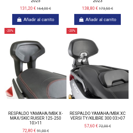
2025
2023
131,20 €
138,80 €
164,00 €
173,50 €
Añadir al carrito
Añadir al carrito
-20%
-20%
RESPALDO YAMAHA/MBK X-
RESPALDO YAMAHA/MBK XC
MAX/SKIC RUISER 125-250
VERSI TY/KILIBRE 300 03ᐳ07
10ᐳ11
57,60 €
72,00 €
72,80 €
91,00 €