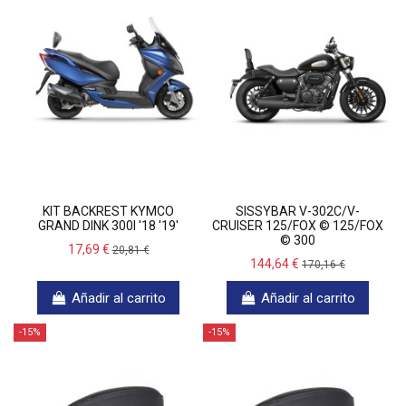
KIT BACKREST KYMCO
SISSYBAR V-302C/V-
GRAND DINK 300I '18 '19'
CRUISER 125/FOX © 125/FOX
© 300
17,69 €
20,81 €
144,64 €
170,16 €
Añadir al carrito
Añadir al carrito
-15%
-15%