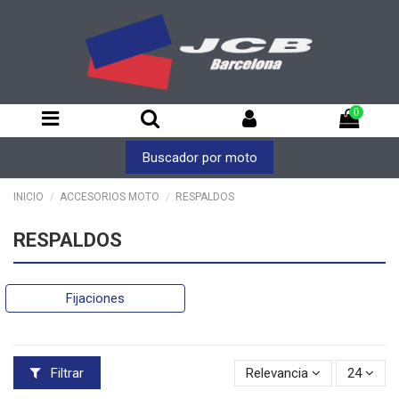
0
Buscador por moto
INICIO
ACCESORIOS MOTO
RESPALDOS
RESPALDOS
Fijaciones
Filtrar
Relevancia
24