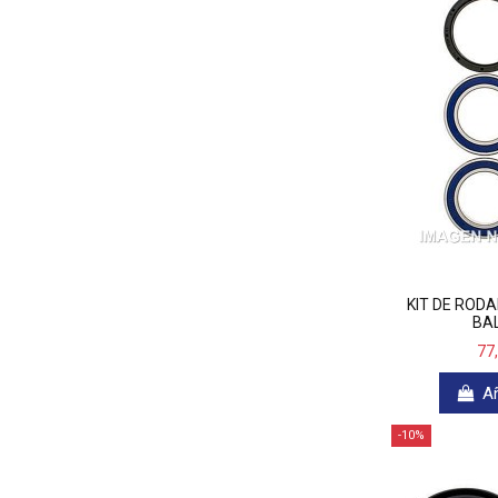
KIT DE ROD
BAL
77
Añ
-10%