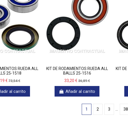
AMIENTOS RUEDA ALL
KIT DE RODAMIENTOS RUEDA ALL
KIT D
LS 25-1518
BALLS 25-1516
,19 €
33,20 €
73,54 €
36,89 €
adir al carrito
Añadir al carrito
1
2
3
…
38