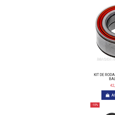
KIT DE ROD
BAL
42
Añ
-10%