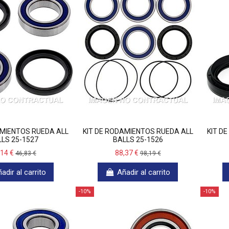
AMIENTOS RUEDA ALL
KIT DE RODAMIENTOS RUEDA ALL
KIT D
LS 25-1527
BALLS 25-1526
,14 €
88,37 €
46,83 €
98,19 €
adir al carrito
Añadir al carrito
-10%
-10%