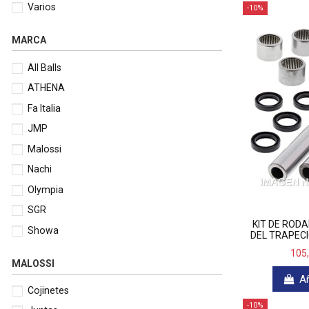
Varios
-10%
MARCA
All Balls
ATHENA
Fa Italia
JMP
Malossi
Nachi
Olympia
SGR
KIT DE ROD
Showa
DEL TRAPECI
105
MALOSSI
Añ
Cojinetes
-10%