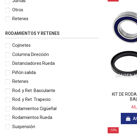
Juntas
Otros
Retenes
RODAMIENTOS Y RETENES
Cojinetes
Columna Dirección
Distanciadores Rueda
Piñón salida
Retenes
Rod. y Ret. Basculante
KIT DE ROD
BAL
Rod. y Ret. Trapecio
46
Rodamientos Cigüeñal
Rodamientos Rueda
Añ
Suspensión
-10%
Varios