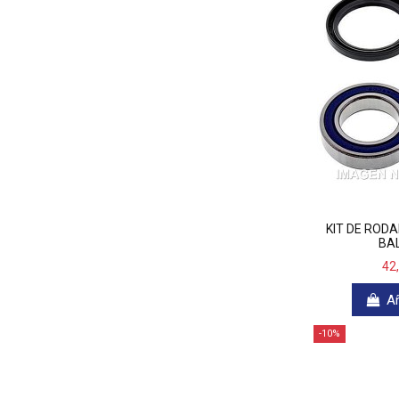
KIT DE ROD
BAL
42
Añ
-10%