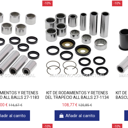
-10%
-10%
AMIENTOS Y RETENES
KIT DE RODAMIENTOS Y RETENES
KIT D
O ALL BALLS 27-1183
DEL TRAPECIO ALL BALLS 27-1134
BASCU
,00 €
108,77 €
116,67 €
120,85 €
adir al carrito
Añadir al carrito
-10%
-10%