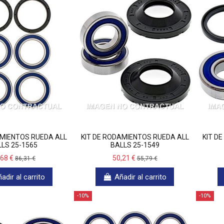
AMIENTOS RUEDA ALL
KIT DE RODAMIENTOS RUEDA ALL
KIT D
LS 25-1565
BALLS 25-1549
,68 €
50,21 €
86,31 €
55,79 €
adir al carrito
Añadir al carrito
-10%
-10%