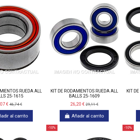
AMIENTOS RUEDA ALL
KIT DE RODAMIENTOS RUEDA ALL
KIT D
LS 25-1615
BALLS 25-1609
,07 €
26,20 €
46,74 €
29,11 €
adir al carrito
Añadir al carrito
-10%
-10%