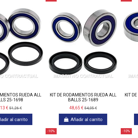
AMIENTOS RUEDA ALL
KIT DE RODAMIENTOS RUEDA ALL
KIT D
LS 25-1698
BALLS 25-1689
,13 €
48,65 €
51,26 €
54,05 €
adir al carrito
Añadir al carrito
-10%
-10%