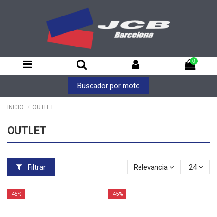
0
Buscador por moto
INICIO
OUTLET
OUTLET
Filtrar
Relevancia
24
-45%
-45%