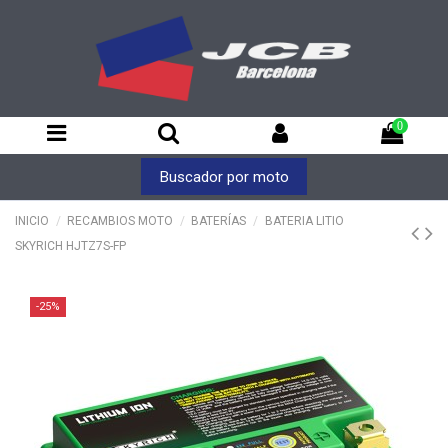
0
Buscador por moto
INICIO
RECAMBIOS MOTO
BATERÍAS
BATERIA LITIO
SKYRICH HJTZ7S-FP
-25%