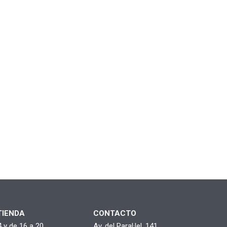
TIENDA
CONTACTO
4 y de 16 a 20
Av. del Paral·lel, 141,