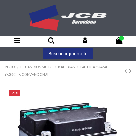
0
Buscador por moto
INICIO
RECAMBIOS MOTO
BATERÍAS
BATERIA YUASA
YB30CL-B CONVENCIONAL
-20%