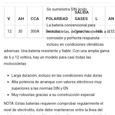
Se suministra SIN ácido
SALIDA
V
AH
CCA
POLARIDAD
GASES
L
AN
La batería convencional para
12
30
300A
Derecha
Derecha
168
132
motocicletas, de gran resistencia a la
corrosión y perfecta respuesta
incluso en condiciones climáticas
adversas. Una batería resistente y fiable. Con una amplia gama
de 6 y 12 voltios, hay un modelo para casi todas las
motocicletas
Larga duración, incluso en las condiciones más duras
Alta potencia de arranque con valores eléctricos muy
superiores a las normas DIN y EN
Muy robustas gracias a su construcción especial
NOTA: Estas baterías requieren comprobar regularmente el
nivel de electrolito, éste debe mantenerse entre la línea del