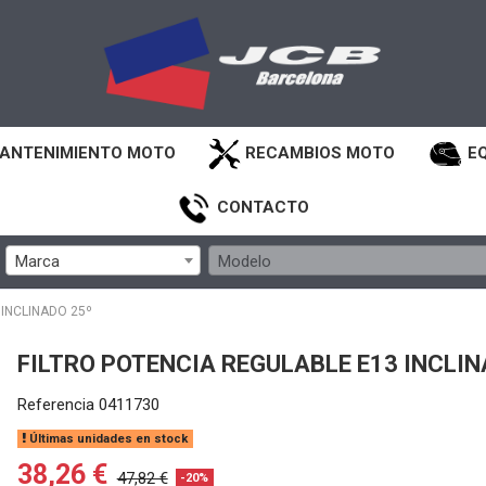
ANTENIMIENTO MOTO
RECAMBIOS MOTO
E
CONTACTO
Marca
Modelo
 INCLINADO 25º
FILTRO POTENCIA REGULABLE E13 INCLIN
Referencia
0411730
Últimas unidades en stock
38,26 €
47,82 €
-20%