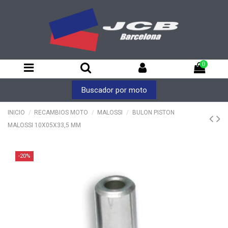
0
Buscador por moto
INICIO
RECAMBIOS MOTO
MALOSSI
BULON PISTON
MALOSSI 10X05X33,5 MM
-20%