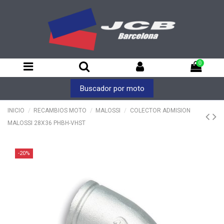
0
Buscador por moto
INICIO
RECAMBIOS MOTO
MALOSSI
COLECTOR ADMISION
MALOSSI 28X36 PHBH-VHST
-20%